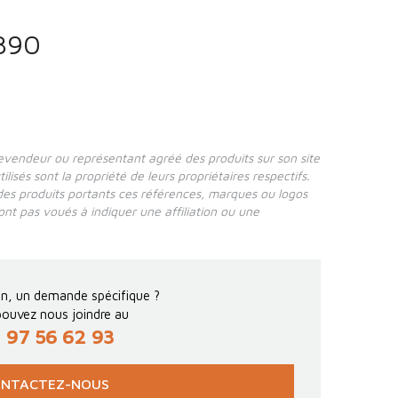
390
revendeur ou représentant agréé des produits sur son site
isés sont la propriété de leurs propriétaires respectifs.
des produits portants ces références, marques ou logos
 sont pas voués à indiquer une affiliation ou une
n, un demande spécifique ?
ouvez nous joindre au
 97 56 62 93
NTACTEZ-NOUS