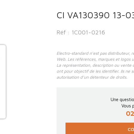
CI VA130390 13-0
Réf : 1C001-0216
Electro-standard n’est pas distributeur, 
Web. Les références, marques et logos util
La représentation, description ou vente 
ont pour objectif de les identifier. Ils ne
autorisation d’un détenteur de droits.
Une questio
Vous p
02
CO