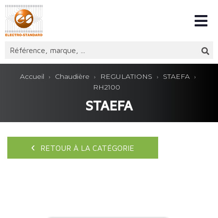
Accueil
Chaudière
REGULATIONS
STAEFA
RH2100
STAEFA
RETOUR À LA CATÉGORIE