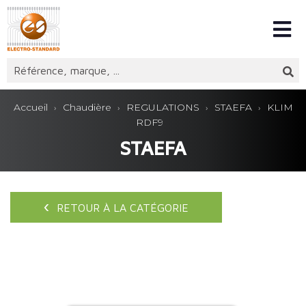
Accueil
Chaudière
REGULATIONS
STAEFA
KLIM
RDF9
STAEFA
RETOUR À LA CATÉGORIE