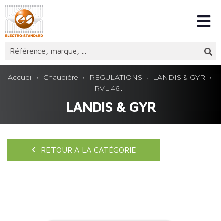
Accueil
Chaudière
REGULATIONS
LANDIS & GYR
RVL 46..
LANDIS & GYR
RETOUR À LA CATÉGORIE