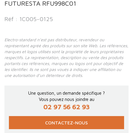
FUTURESTA RFU998C01
Réf : 1C005-0125
Electro-standard n’est pas distributeur, revendeur ou
représentant agréé des produits sur son site Web. Les références,
marques et logos utilisés sont la propriété de leurs propriétaires
respectifs. La représentation, description ou vente des produits
portants ces références, marques ou logos ont pour objectif de
les identifier. Ils ne sont pas voués à indiquer une affiliation ou
une autorisation d’un détenteur de droits.
Une question, un demande spécifique ?
Vous pouvez nous joindre au
02 97 56 62 93
CONTACTEZ-NOUS