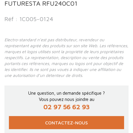
FUTURESTA RFU240C01
Réf : 1C005-0124
Electro-standard n’est pas distributeur, revendeur ou
représentant agréé des produits sur son site Web. Les références,
marques et logos utilisés sont la propriété de leurs propriétaires
respectifs. La représentation, description ou vente des produits
portants ces références, marques ou logos ont pour objectif de
les identifier. Ils ne sont pas voués à indiquer une affiliation ou
une autorisation d’un détenteur de droits.
Une question, un demande spécifique ?
Vous pouvez nous joindre au
02 97 56 62 93
CONTACTEZ-NOUS