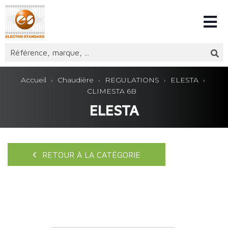
Accueil
Chaudière
REGULATIONS
ELESTA
CLIMESTA 6B
ELESTA
RETOUR À LA CATÉGORIE