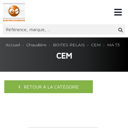
Accueil
Chaudière
BOITES RELAIS
CEM
MA 73
CEM
RETOUR À LA CATÉGORIE