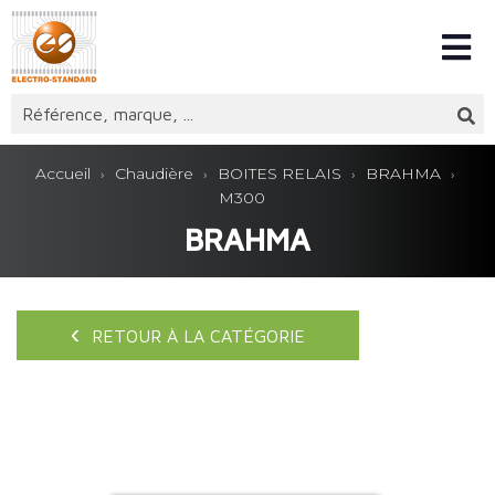
Accueil
Chaudière
BOITES RELAIS
BRAHMA
M300
BRAHMA
RETOUR À LA CATÉGORIE