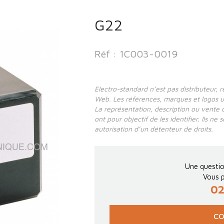
G22
Réf : 1C003-0019
Electro-standard n’est pas distributeur, 
Web. Les références, marques et logos util
La représentation, description ou vente 
ont pour objectif de les identifier. Ils ne
autorisation d’un détenteur de droits.
Une questio
Vous p
02
CO