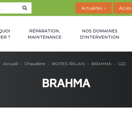
Actualités ›
Accès 
QUOI
RÉPARATION,
NOS DOMAINES
ER ?
MAINTENANCE
D'INTERVENTION
Accueil
Chaudière
BOITES RELAIS
BRAHMA
G22
BRAHMA