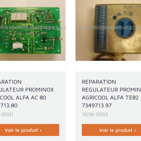
ARATION
REPARATION
ULATEUR PROMINOX
REGULATEUR PROMI
COOL ALFA AC 80
AGRICOOL ALFA TE82
713.80
7349713.97
8-0001
1I038-0002
Voir le produit ›
Voir le produit ›