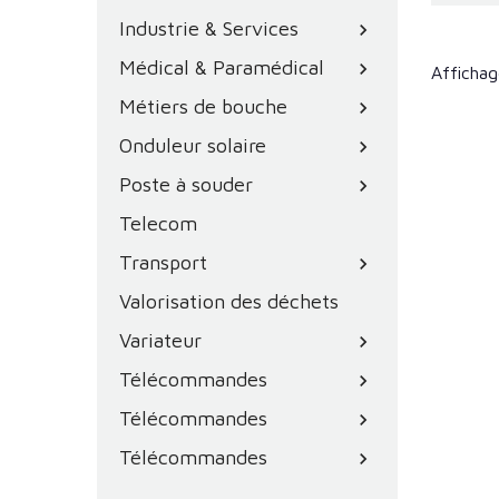
Industrie & Services
chevron_right
Médical & Paramédical
chevron_right
Affichag
Métiers de bouche
chevron_right
Onduleur solaire
chevron_right
Poste à souder
chevron_right
Telecom
Transport
chevron_right
Valorisation des déchets
Variateur
chevron_right
Télécommandes
chevron_right
Télécommandes
chevron_right
Télécommandes
chevron_right