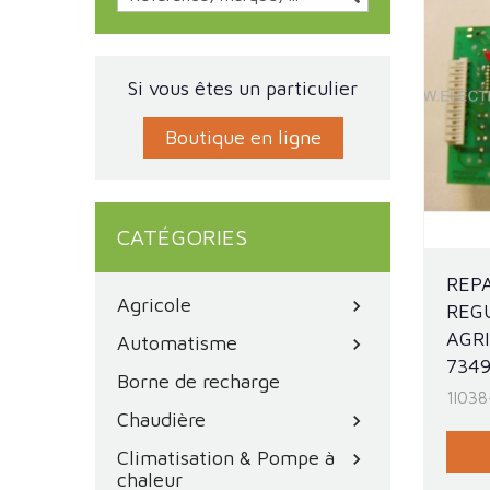
Si vous êtes un particulier
Boutique en ligne
CATÉGORIES
REP
Agricole
chevron_right
REG
AGRI
Automatisme
chevron_right
7349
Borne de recharge
1I03
Chaudière
chevron_right
Climatisation & Pompe à
chevron_right
chaleur