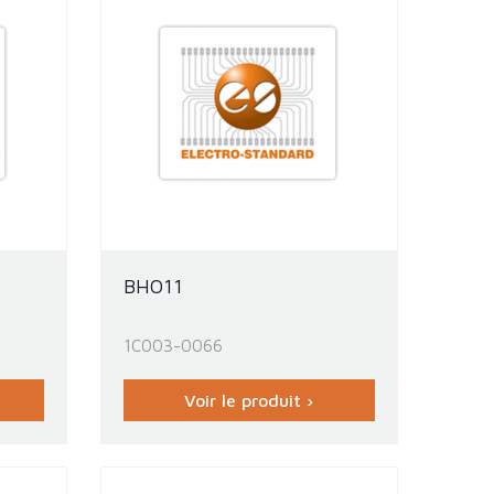
BHO11
1C003-0066
Voir le produit ›