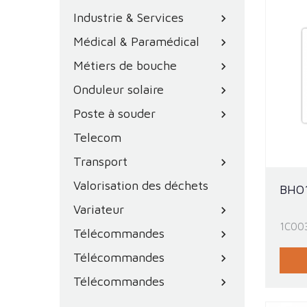
Industrie & Services
chevron_right
Médical & Paramédical
chevron_right
Métiers de bouche
chevron_right
Onduleur solaire
chevron_right
Poste à souder
chevron_right
Telecom
Transport
chevron_right
Valorisation des déchets
BHO
Variateur
chevron_right
1C00
Télécommandes
chevron_right
Télécommandes
chevron_right
Télécommandes
chevron_right