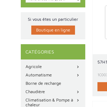
Si vous êtes un particulier
Boutique en ligne
CATÉGORIES
57H
Agricole
chevron_right
Automatisme
1C00
chevron_right
Borne de recharge
Chaudière
chevron_right
Climatisation & Pompe à
chevron_right
chaleur