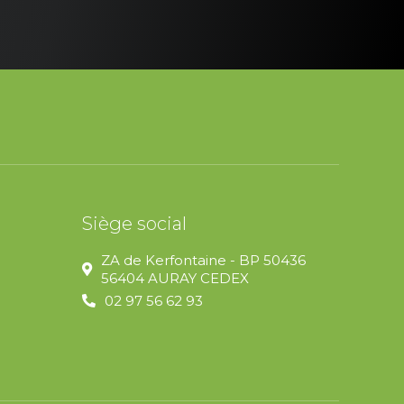
Siège social
ZA de Kerfontaine - BP 50436
56404 AURAY CEDEX
02 97 56 62 93