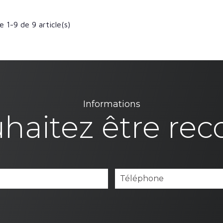
e 1-9 de 9 article(s)
Informations
haitez être rec