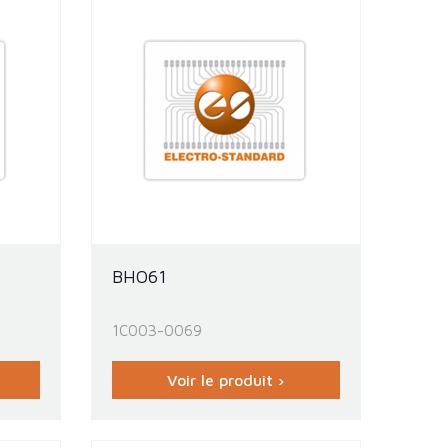
BHO61
1C003-0069
Voir le produit ›