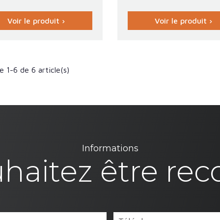
Voir le produit ›
Voir le produit ›
e 1-6 de 6 article(s)
Informations
haitez être rec