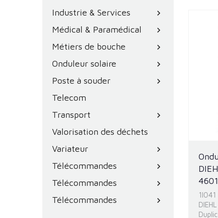
Industrie & Services
chevron_right
Médical & Paramédical
chevron_right
Métiers de bouche
chevron_right
Onduleur solaire
chevron_right
Poste à souder
chevron_right
Telecom
Transport
chevron_right
Valorisation des déchets
Variateur
chevron_right
Ondu
Télécommandes
chevron_right
DIE
4601
Télécommandes
chevron_right
1I041
Télécommandes
chevron_right
DIEHL
Duplic