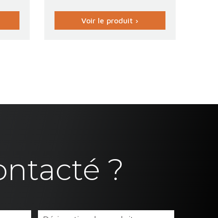
Voir le produit ›
ontacté ?