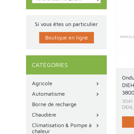
Si vous êtes un particulier
Boutique en ligne
CATÉGORIES
Ondu
Agricole
chevron_right
DIE
3800
Automatisme
chevron_right
1I041
Borne de recharge
DIEH
Chaudière
chevron_right
Climatisation & Pompe à
chevron_right
chaleur